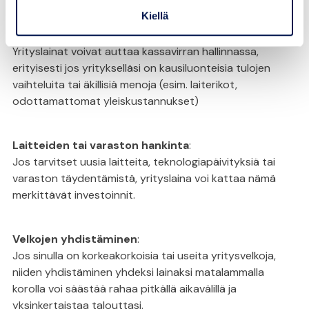
Käyttötarkoituksia
Kiellä
Kassavirran hallinta
:
Yrityslainat voivat auttaa kassavirran hallinnassa,
erityisesti jos yritykselläsi on kausiluonteisia tulojen
vaihteluita tai äkillisiä menoja (esim. laiterikot,
odottamattomat yleiskustannukset)
Laitteiden tai varaston hankinta
:
Jos tarvitset uusia laitteita, teknologiapäivityksiä tai
varaston täydentämistä, yrityslaina voi kattaa nämä
merkittävät investoinnit.
Velkojen yhdistäminen
:
Jos sinulla on korkeakorkoisia tai useita yritysvelkoja,
niiden yhdistäminen yhdeksi lainaksi matalammalla
korolla voi säästää rahaa pitkällä aikavälillä ja
yksinkertaistaa talouttasi.