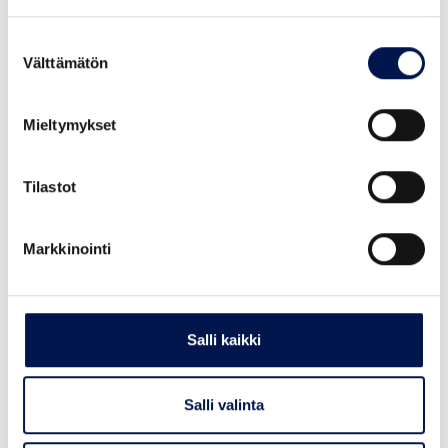
käyttötarkoitusta
Käyttöpääoma
Suostumuksen
Välttämätön
Hankinnat tai investoinnit
valinta
Yhdistelylaina
Siltarahoitus
Mieltymykset
Hakeminen
Tilastot
Täytä lainahakemus
Vakuudettoman lainan päätös tulee heti
Lainatarjous ei sido ottamaan lainaa
Markkinointi
Hae lainaa yrityksellesi alla olevalla linkillä.
Siirry hakusivulle
Salli kaikki
tästä
Salli valinta