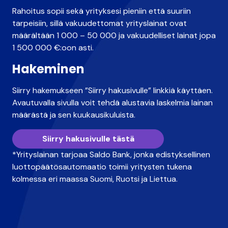
Rahoitus sopii sekä yrityksesi pieniin että suuriin
tarpeisiin, sillä vakuudettomat yrityslainat ovat
määrältään 1 000 – 50 000 ja vakuudelliset lainat jopa
1 500 000 €:oon asti.
Hakeminen
Siirry hakemukseen ”Siirry hakusivulle” linkkiä käyttäen.
Avautuvalla sivulla voit tehdä alustavia laskelmia lainan
määrästä ja sen kuukausikuluista.
Siirry hakusivulle tästä
*Yrityslainan tarjoaa Saldo Bank, jonka edistyksellinen
luottopäätösautomaatio toimii yritysten tukena
kolmessa eri maassa Suomi, Ruotsi ja Liettua.