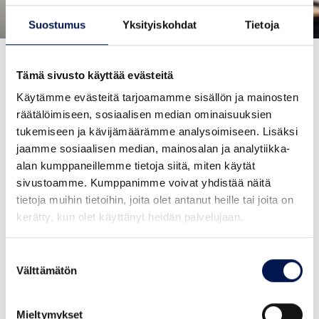
Suostumus
Yksityiskohdat
Tietoja
Tämä sivusto käyttää evästeitä
Käytämme evästeitä tarjoamamme sisällön ja mainosten
räätälöimiseen, sosiaalisen median ominaisuuksien
Juhannusaattona olemme suljettuna
tukemiseen ja kävijämäärämme analysoimiseen. Lisäksi
Kuluttaja-asiakkaat
jaamme sosiaalisen median, mainosalan ja analytiikka-
alan kumppaneillemme tietoja siitä, miten käytät
Kuluttaja-asiakkaiden asiakaspalvelu
sivustoamme. Kumppanimme voivat yhdistää näitä
Laskutiedustelut, luvat, muutokset
tietoja muihin tietoihin, joita olet antanut heille tai joita on
puhelin: 09-3299 3200 (arkisin
12-15
)
kerätty, kun olet käyttänyt heidän palvelujaan.
Pyydämme käyttämään asiointiin ensisijaisesti
Suostumuksen
sähköpostia
Välttämätön
valinta
sähköposti:
asiakaspalvelu@savrahoitus.fi
Luotonvalvonta
Mieltymykset